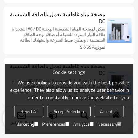
مضخة مياه غاطسة تعمل بالطاقة الشمسية
DC
يمكن لمضخة المياه الشمسية الهجينة AC / DC استخدام
طاقة التيار المتردد للشبكة أو طاقة لوحة الطاقة
الشمسية ، ويمكن ضبط السرعة واستهلاك الطاقة
نموذج:SK-SSP
مضخة مياه غاطسة تعمل بالطاقة الشمسية
Cookie settings
DC
يمكن لمضخة المياه الشمسية الهجينة AC / DC استخدام
We use cookies to provide you with the best possible
طاقة التيار المتردد للشبكة أو طاقة لوحة الطاقة
experience. They also allow us to analyze user behavior in
الشمسية ، ويمكن ضبط السرعة واستهلاك الطاقة
order to constantly improve the website for you.
نموذج:SK-SSP
Reject All
Accept Selection
Accept all
منزل
بحث
فئة
ارسال التحقيق
Marketing
Preferences
Analytics
Necessary