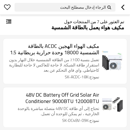
الرجاء إدخال مصطلح البحث
تم العثور على
7
من المنتجات حول
مكيف هواء يعمل بالطاقة الشمسية
مكيف الهواء الهجين ACDC بالطاقة
الشمسية 18000 وحدة حرارية بريطانية 1.5
طن R32 / R410A أوروبا
تعمل بنسبة 100٪ من الطاقة الشمسية خلال النهار بدون
استقرار طاقة الشبكة. لا حاجة للعاكس لا حاجة للبطارية
كاحتياطي. واي فاي التحكم عن بعد
نموذج:SK-ACDC-18K
48V DC Battery Off Grid Solar Air
Conditioner 9000BTU 12000BTU
18000BTU Telecom using
تحتاج إلى أي طاقة 48V DC متصلة مباشرة بالوحدة
الخارجية ، ثم يمكن للوحدة أن تعمل.
نموذج:SK-DC48V-09K