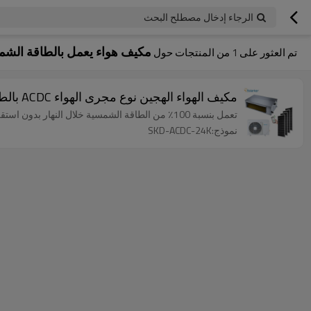
الرجاء إدخال مصطلح البحث
مكيف هواء يعمل بالطاقة الشمسي
تم العثور على
1
من المنتجات حول
مكيف الهواء الهجين نوع مجرى الهواء ACDC بالطاقة الشمسية 24000BTU 2.0 طن الشرق الأوسط 58 ℃
تعمل بنسبة 100٪ من الطاقة الشمسية خلال النهار بدون استقرار طاقة الشبكة. لا حاجة للعاكس لا حاجة للبطارية كاحتياطي. واي فاي التحكم عن بعد
نموذج:SKD-ACDC-24K