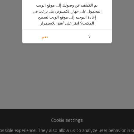
تم الكشف عن وصولك إلى موقع الويب
المحمول على جهاز الكمبيوتر، هل ترغب في
إعادة التوجيه إلى موقع الويب لسطح
المكتب؟ انقر على 'نعم' للاستمرار
لا
نعم
Cookie settings
ssible experience. They also allow us to analyze user behavior in 