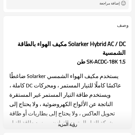
مدمج
MPPT الشمسية المراقب
إضافة مراجعة
المالي
-10 إلى 58 "T3 الاستوائية"
درجة حرارة العمل
وصف
Solarker Hybrid AC / DC مكيف الهواء بالطاقة
الشمسية
SK-ACDC-18K 1.5 طن
يستخدم مكيف الهواء الشمسي Solarker ضاغطًا
عاكسًا كاملًا للتيار المستمر ، ومحركات DC كاملة ،
ويستخدم طاقة التيار المستمر غير المستقرة
الناتجة عن الألواح الكهروضوئية ، ولا يحتاج إلى
تحويل العاكس ، ولا يحتاج إلى بطاريات أو طاقة
شبكة التيار المتردد للتوازن ، ويزود طاقة التيار
رؤية المزيد
المستمر مباشرة إلى الضاغط والمحرك ، باستخدام