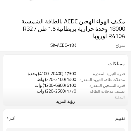
مكيف الهواء الهجين ACDC بالطاقة الشمسية
18000 وحدة حرارية بريطانية 1.5 طن R32 /
R410A أوروبا
SK-ACDC-18K
نموذج
ممتلكات
17300 (4100-20400) وحدة
قدرة التبريد المقدرة
1400 (220-2100) واط
مدخلات طاقة التبريد المقدرة
6100 (1200-6800) وات
قدرة التسخين المقدرة
1770 (220-2500) وات
تصنيف مدخلات الطاقة
التدفئة
رؤية المزيد
220 فولت / 50-60 هرتز (نطاق واسع
شبكة التيار المتردد
140-300 فولت)
80-380 فولت تيار مستمر (بواسطة
الطاقة الشمسية DC Power
تقييم
أكثر
لوحة شمسية)
Vom
عاكس تيار مستمر مزدوج دوار
ضاغط عاكس DC